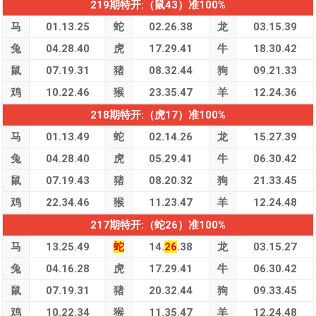
219期特开:（鼠43）准100%
马
01.13.25
蛇
02.26.38
龙
03.15.39
兔
04.28.40
虎
17.29.41
牛
18.30.42
鼠
07.19.31
猪
08.32.44
狗
09.21.33
鸡
10.22.46
猴
23.35.47
羊
12.24.36
218期特开:（虎17）准100%
马
01.13.49
蛇
02.14.26
龙
15.27.39
兔
04.28.40
虎
05.29.41
牛
06.30.42
鼠
07.19.43
猪
08.20.32
狗
21.33.45
鸡
22.34.46
猴
11.23.47
羊
12.24.48
217期特开:（蛇26）准100%
马
13.25.49
蛇
14.
26
.38
龙
03.15.27
兔
04.16.28
虎
17.29.41
牛
06.30.42
鼠
07.19.31
猪
20.32.44
狗
09.33.45
鸡
10.22.34
猴
11.35.47
羊
12.24.48