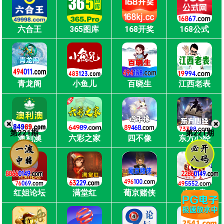
六合王
365图库
168开奖
168公式
青龙阁
小鱼儿
百晓生
江西老表
✖️
✖️
第
221
期
第
221
期
澳利澳
六彩之家
四不像
东方心经
红姐论坛
满堂红
葡京赌侠
六合皇