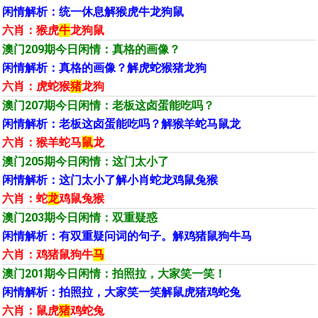
闲情解析：统一休息解猴虎牛龙狗鼠
六肖：猴虎
牛
龙狗鼠
澳门209期今日闲情：真格的画像？
闲情解析：真格的画像？解虎蛇猴猪龙狗
六肖：虎蛇猴
猪
龙狗
澳门207期今日闲情：老板这卤蛋能吃吗？
闲情解析：老板这卤蛋能吃吗？解猴羊蛇马鼠龙
六肖：猴羊蛇马
鼠
龙
澳门205期今日闲情：这门太小了
闲情解析：这门太小了解小肖蛇龙鸡鼠兔猴
六肖：蛇
龙
鸡鼠兔猴
澳门203期今日闲情：双重疑惑
闲情解析：有双重疑问词的句子。解鸡猪鼠狗牛马
六肖：鸡猪鼠狗牛
马
澳门201期今日闲情：拍照拉，大家笑一笑！
闲情解析：拍照拉，大家笑一笑解鼠虎猪鸡蛇兔
六肖：鼠虎
猪
鸡蛇兔