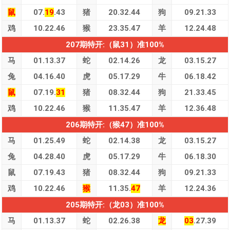
鼠
07.
19
.43
猪
20.32.44
狗
09.21.33
鸡
10.22.46
猴
23.35.47
羊
12.24.48
207期特开:（鼠31）准100%
马
01.13.37
蛇
02.14.26
龙
03.15.27
兔
04.16.40
虎
05.17.29
牛
06.18.42
鼠
07.19.
31
猪
08.32.44
狗
21.33.45
鸡
10.22.46
猴
11.35.47
羊
12.36.48
206期特开:（猴47）准100%
马
01.25.49
蛇
02.14.38
龙
03.15.27
兔
04.28.40
虎
05.17.29
牛
06.18.30
鼠
07.19.43
猪
08.32.44
狗
09.21.33
鸡
10.22.46
猴
11.35.
47
羊
12.24.36
205期特开:（龙03）准100%
马
01.13.37
蛇
02.26.38
龙
03
.27.39