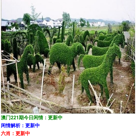
澳门221期今日闲情：更新中
闲情解析：更新中
六肖：更新中