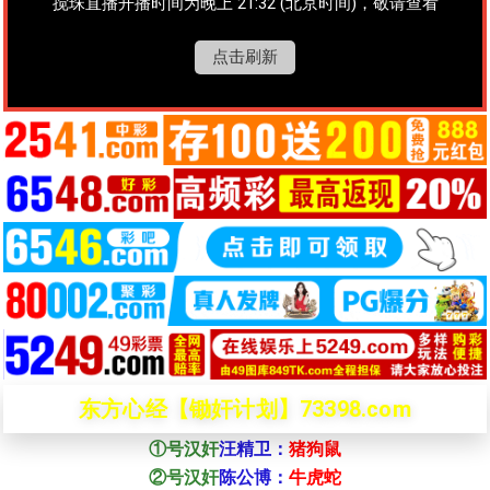
搅珠直播开播时间为晚上 21:32 (北京时间)，敬请查看
点击刷新
东方心经【锄奸计划】73398.com
①号汉奸
汪精卫：
猪狗鼠
②号汉奸
陈公博：
牛虎蛇