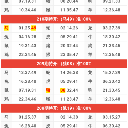
鼠
07.19.31
猪
08.20.44
狗
09.21.33
鸡
10.34.46
猴
11.35.47
羊
12.36.48
210期特开:（马49）准100%
马
01.25.
49
蛇
02.14.26
龙
03.27.39
兔
04.16.28
虎
05.29.41
牛
18.30.42
鼠
19.31.43
猪
20.32.44
狗
21.33.45
鸡
22.34.46
猴
23.35.47
羊
12.36.48
209期特开:（猪08）准100%
马
13.37.49
蛇
14.26.38
龙
15.27.39
兔
16.28.40
虎
05.29.41
牛
06.30.42
鼠
07.19.31
猪
08
.32.44
狗
21.33.45
鸡
22.34.46
猴
11.23.47
羊
12.36.48
208期特开:（鼠19）准100%
马
01.25.37
蛇
02.14.38
龙
03.15.27
兔
16.28.40
虎
05.29.41
牛
06.30.42