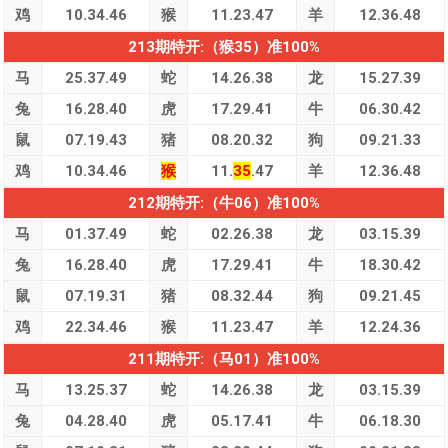
鸡
10.34.46
猴
11.23.47
羊
12.36.48
213期特开:（猴35）准100%
马
25.37.49
蛇
14.26.38
龙
15.27.39
兔
16.28.40
虎
17.29.41
牛
06.30.42
鼠
07.19.43
猪
08.20.32
狗
09.21.33
鸡
10.34.46
猴
11.
35
.47
羊
12.36.48
212期特开:（牛06）准100%
马
01.37.49
蛇
02.26.38
龙
03.15.39
兔
16.28.40
虎
17.29.41
牛
18.30.42
鼠
07.19.31
猪
08.32.44
狗
09.21.45
鸡
22.34.46
猴
11.23.47
羊
12.24.36
211期特开:（马01）准100%
马
13.25.37
蛇
14.26.38
龙
03.15.39
兔
04.28.40
虎
05.17.41
牛
06.18.30