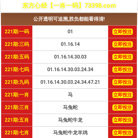
东方心经【一肖一码】73398.com
公开透明可追溯,胜负都能看得清!
221期:一码
01
立即投注
221期:三码
01.16.14
立即投注
221期:五码
01.16.14.30.03
立即投注
221期:七码
01.16.14.30.03.24.34
立即投注
221期:九码
01.16.14.30.03.24.34.47.21
立即投注
221期:一肖
马
立即投注
221期:三肖
马兔蛇
立即投注
221期:五肖
马兔蛇牛龙
立即投注
221期:七肖
马兔蛇牛龙羊鸡
立即投注