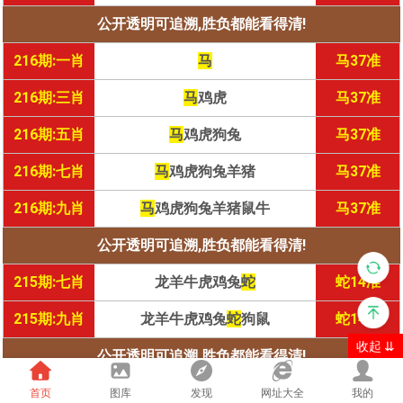
公开透明可追溯,胜负都能看得清!
216期:一肖
马
马37准
216期:三肖
马
鸡虎
马37准
216期:五肖
马
鸡虎狗兔
马37准
216期:七肖
马
鸡虎狗兔羊猪
马37准
216期:九肖
马
鸡虎狗兔羊猪鼠牛
马37准
公开透明可追溯,胜负都能看得清!
215期:七肖
龙羊牛虎鸡兔
蛇
蛇14准
215期:九肖
龙羊牛虎鸡兔
蛇
狗鼠
蛇14准
收起 ⇊
公开透明可追溯,胜负都能看得清!
213期:九肖
马虎鼠猪狗牛龙鸡
猴
猴35准
首页
图库
发现
网址大全
我的