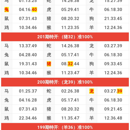
马
01.13.25
蛇
14.26.38
龙
15.27.39
兔
04.16.
40
虎
05.29.41
牛
06.18.30
鼠
07.31.43
猪
08.20.32
狗
21.33.45
鸡
10.34.46
猴
11.23.35
羊
12.24.36
201期特开:（猪32）准100%
马
13.37.49
蛇
14.26.38
龙
03.27.39
兔
04.28.40
虎
05.17.41
牛
06.18.30
鼠
19.31.43
猪
08.
32
.44
狗
09.33.45
鸡
10.34.46
猴
11.23.47
羊
12.24.36
200期特开:（龙39）准100%
马
01.25.37
蛇
02.26.38
龙
03.27.
39
兔
04.16.28
虎
05.17.41
牛
06.18.30
鼠
07.31.43
猪
08.20.32
狗
09.21.45
鸡
22.34.46
猴
11.35.47
羊
12.36.48
199期特开:（羊36）准100%