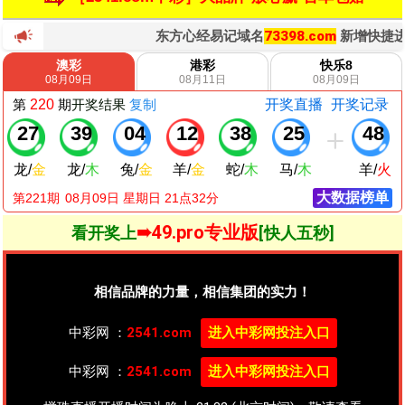
东方心经易记域名
73398.com
新增快捷进站及
澳彩
港彩
快乐8
08月09日
08月11日
08月09日
第
220
期
开奖结果
复制
开奖直播
开奖记录
27
39
04
12
38
25
48
龙
/
金
龙
/
木
兔
/
金
羊
/
金
蛇
/
木
马
/
木
羊
/
火
大数据榜单
第221期
08
月
09
日 星期
日
21点32分
➠49.pro专业版
看开奖上
[快人五秒]
相信品牌的力量，相信集团的实力！
中彩网 ：
2541.com
进入中彩网投注入口
中彩网 ：
2541.com
进入中彩网投注入口