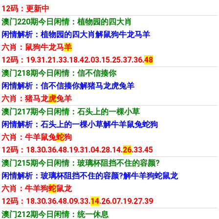
12码：更新中
澳门220期今日闲情：植物园的四大肖
闲情解析：植物园的四大肖解鼠狗牛龙马羊
六肖：鼠狗牛龙马
羊
12码：19.31.21.33.18.42.03.15.25.37.36.
48
澳门218期今日闲情：信不信揍你
闲情解析：信不信揍你解猪马龙虎兔羊
六肖：猪马龙
虎
兔羊
澳门217期今日闲情：石头上的一棵小草
闲情解析：石头上的一棵小草解牛羊鼠兔蛇狗
六肖：牛羊鼠兔
蛇
狗
12码：18.30.36.48.19.31.04.28.14.
26
.33.45
澳门215期今日闲情：玻璃杯阻挡不住的容颜?
闲情解析：玻璃杯阻挡不住的容颜?解牛羊狗蛇鼠龙
六肖：牛羊狗
蛇
鼠龙
12码：18.30.36.48.09.33.
14
.26.07.19.27.39
澳门212期今日闲情：统一休息